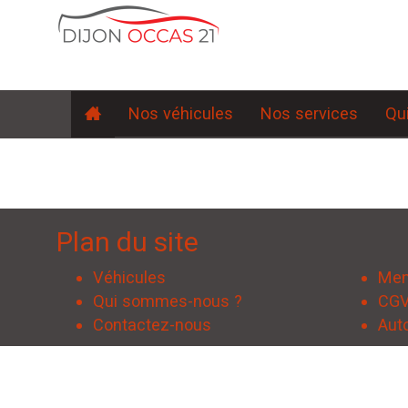
Aller
au
contenu
principal
Nos véhicules
Nos services
Qu
Plan du site
Véhicules
Men
Qui sommes-nous ?
CG
Contactez-nous
Aut