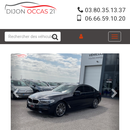
Aller
au
03.80.35.13.37
contenu
06.66.59.10.20
principal
Toggle
navigati