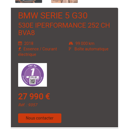
BMW SERIE 5 G30
530E IPERFORMANCE 252 CH
BVA8
2018
99 000 km
Essence / Courant
Boîte automatique
électrique
27 990 €
Réf. : 9357
Nous contacter